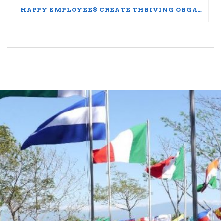
HAPPY EMPLOYEES CREATE THRIVING ORGANIZATIONS: A PARTICIPANT’S JOURNEY